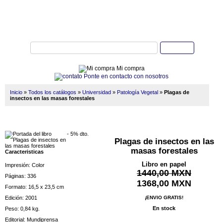
Buscar
Mi compra
Ponte en contacto con nosotros
Inicio
»
Todos los catálogos
»
Universidad
»
Patología Vegetal
»
Plagas de
insectos en las masas forestales
- 5% dto.
Plagas de insectos en las
masas forestales
Caracteristicas
Libro en papel
Impresión: Color
1440,00 MXN
Páginas: 336
1368,00 MXN
Formato: 16,5 x 23,5 cm
Edición: 2001
¡ENVIO GRATIS!
En stock
Peso: 0,84 kg.
Editorial: Mundiprensa