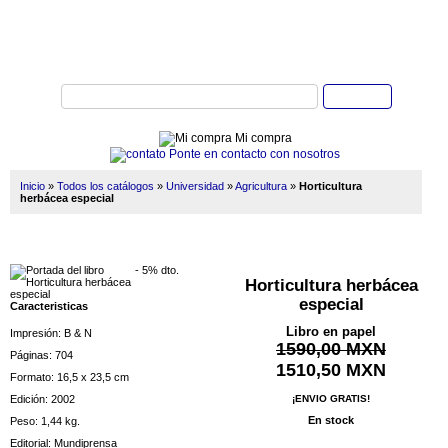
Buscar
Mi compra
Ponte en contacto con nosotros
Inicio
»
Todos los catálogos
»
Universidad
»
Agricultura
»
Horticultura
herbácea especial
- 5% dto.
Horticultura herbácea
especial
Caracteristicas
Libro en papel
Impresión: B & N
1590,00 MXN
Páginas: 704
1510,50 MXN
Formato: 16,5 x 23,5 cm
Edición: 2002
¡ENVIO GRATIS!
En stock
Peso: 1,44 kg.
Editorial: Mundiprensa