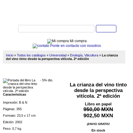
Buscar
Mi compra
Ponte en contacto con nosotros
Inicio
»
Todos los catálogos
»
Universidad
»
Enología, Viticultura
»
La crianza
del vino tinto desde la perspectiva vitícola. 2ª edición
- 5% dto.
La crianza del vino tinto
desde la perspectiva
Caracteristicas
vitícola. 2ª edición
Impresión: B & N
Libro en papel
950,00 MXN
Páginas: 355
902,50 MXN
Formato: 23,5 x 17 cm
Edición: 2002
¡ENVIO GRATIS!
Peso: 0,7 kg.
En stock