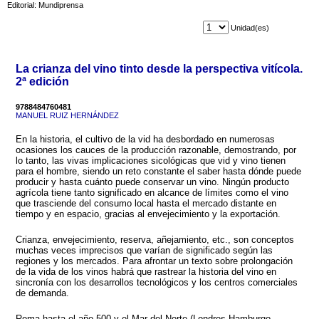
Editorial: Mundiprensa
Unidad(es)
La crianza del vino tinto desde la perspectiva vitícola.
2ª edición
9788484760481
MANUEL RUIZ HERNÁNDEZ
En la historia, el cultivo de la vid ha desbordado en numerosas
ocasiones los cauces de la producción razonable, demostrando, por
lo tanto, las vivas implicaciones sicológicas que vid y vino tienen
para el hombre, siendo un reto constante el saber hasta dónde puede
producir y hasta cuánto puede conservar un vino. Ningún producto
agrícola tiene tanto significado en alcance de límites como el vino
que trasciende del consumo local hasta el mercado distante en
tiempo y en espacio, gracias al envejecimiento y la exportación.
Crianza, envejecimiento, reserva, añejamiento, etc., son conceptos
muchas veces imprecisos que varían de significado según las
regiones y los mercados. Para afrontar un texto sobre prolongación
de la vida de los vinos habrá que rastrear la historia del vino en
sincronía con los desarrollos tecnológicos y los centros comerciales
de demanda.
Roma hasta el año 500 y el Mar del Norte (Londres-Hamburgo-