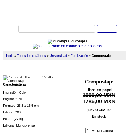
Buscar
Mi compra
Ponte en contacto con nosotros
Inicio
»
Todos los catálogos
»
Universidad
»
Fertilización
»
Compostaje
- 5% dto.
Compostaje
Caracteristicas
Libro en papel
Impresión: Color
1880,00 MXN
Páginas: 570
1786,00 MXN
Formato: 23,5 x 16,5 cm
¡ENVIO GRATIS!
Edición: 2008
En stock
Peso: 1,27 kg.
Editorial: Mundiprensa
Unidad(es)