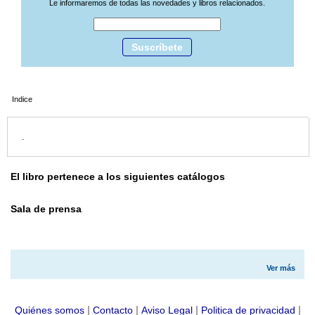
Le informaremos de todas las novedades y libros relacionados.
Suscríbete
Indice
.
El libro pertenece a los siguientes catálogos
Sala de prensa
Ver más
|
|
|
|
Quiénes somos
Contacto
Aviso Legal
Politica de privacidad