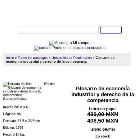
Buscar
Mi compra
Ponte en contacto con nosotros
Inicio
»
Todos los catálogos
»
Universidad
»
Diccionarios
»
Glosario de
economía industrial y derecho de la competencia
- 5% dto.
Glosario de economía
industrial y derecho de la
Caracteristicas
competencia
Impresión: B & N
Libro en papel
430,00 MXN
Páginas: 96
408,50 MXN
Formato: 16,5 x 23,5 cm
Edición: 1995
¡ENVIO GRATIS!
Peso: 0,18 kg.
En stock