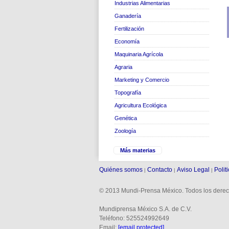
Industrias Alimentarias
Ganadería
Fertilización
Economía
Maquinaria Agrícola
Agraria
Marketing y Comercio
Topografía
Agricultura Ecológica
Genética
Zoología
Más materias
Quiénes somos
Contacto
Aviso Legal
Polit
|
|
|
© 2013 Mundi-Prensa México. Todos los derec
Mundiprensa México S.A. de C.V.
Teléfono: 525524992649
Email:
[email protected]