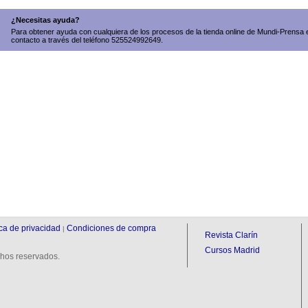
¿Necesitas ayuda?
Para obtener ayuda con cualquiera de los procesos de la tienda online de Mundi-Prensa 
contacto a través del teléfono 525524992649.
ica de privacidad
Condiciones de compra
|
Revista Clarín
Cursos Madrid
hos reservados.