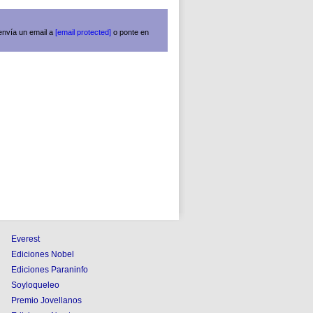
envía un email a
[email protected]
o ponte en
Everest
Ediciones Nobel
Ediciones Paraninfo
Soyloqueleo
Premio Jovellanos