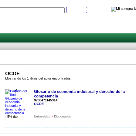
M
Buscar
OCDE
Mostrando los 1 libros del autor encontrados.
Glosario de economía industrial y derecho de la
competencia
9788471145314
OCDE
- 5% dto.
Universidad
»
Diccionarios