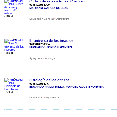
Cultivo de setas y trufas. 6ª edición
9788419934000
MARIANO GARCIA ROLLAN
- 5% dto.
Divulgación General
»
Agricultura
El universo de los insectos
9788484766384
FERNANDO JORDÁN MONTES
- 5% dto.
Agroguías
»
Zoología
Fisiología de los cítricos
9788419934277
EDUARDO PRIMO-MILLO
,
MANUEL AGUSTI FONFRIA
- 5% dto.
Universidad
»
Agricultura