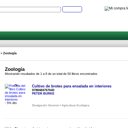
M
Buscar
»
Zoología
Zoología
Mostrando resultados de 1 a 8 de un total de 50 libros encontrados
Cultivo de brotes para ensalada en interiores
9788484767640
PETER BURKE
- 5% dto.
Divulgación General
»
Agricultura Ecológica