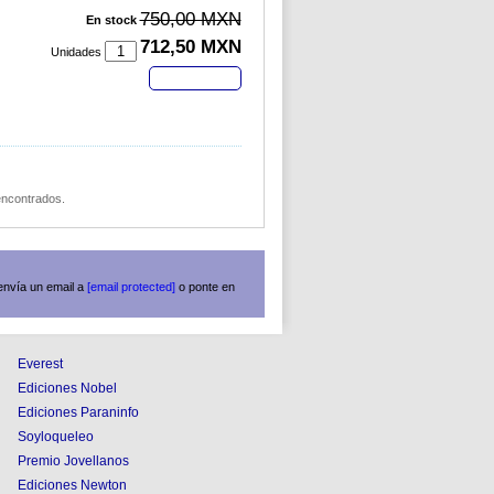
750,00 MXN
En stock
712,50 MXN
Unidades
Comprar
 encontrados.
envía un email a
[email protected]
o ponte en
Everest
Ediciones Nobel
Ediciones Paraninfo
Soyloqueleo
Premio Jovellanos
Ediciones Newton