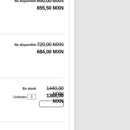
690,00 MXN
No disponible
655,50 MXN
720,00 MXN
No disponible
684,00 MXN
1440,00
En stock
MXN
1368,00
Unidades
MXN
Comprar