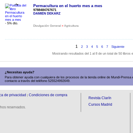
Permacultura en el huerto mes a mes
9788484767671
DAMIEN DEKARZ
- 5% dto.
Divulgación General
»
Agricultura
1
2
3
4
5
6
7
Siguiente
Mostrando resultados del 1 al 8 de un total de 50 libros
¿Necesitas ayuda?
Para obtener ayuda con cualquiera de los procesos de la tienda online de Mundi-Prensa 
contacto a través del teléfono 525524992649.
ica de privacidad
Condiciones de compra
|
Revista Clarín
Cursos Madrid
hos reservados.