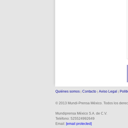
Quiénes somos
Contacto
Aviso Legal
Polit
|
|
|
© 2013 Mundi-Prensa México. Todos los derec
Mundiprensa México S.A. de C.V.
Teléfono: 525524992649
Email:
[email protected]