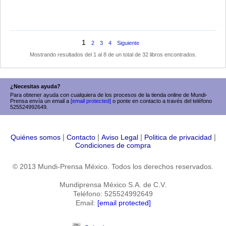
1
2
3
4
Siguiente
Mostrando resultados del 1 al 8 de un total de 32 libros encontrados.
¿Necesitas ayuda?
Para obtener ayuda con cualquiera de los procesos de la tienda online de Mundi-
Prensa envía un email a
[email protected]
o ponte en contacto a través del teléfono
525524992649.
|
|
|
|
Quiénes somos
Contacto
Aviso Legal
Politica de privacidad
Condiciones de compra
© 2013 Mundi-Prensa México. Todos los derechos reservados.
Mundiprensa México S.A. de C.V.
Teléfono: 525524992649
Email:
[email protected]