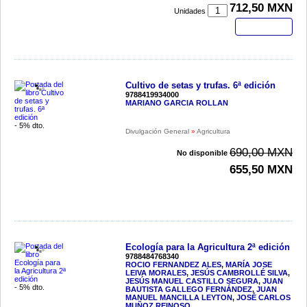
712,50 MXN
Unidades
Comprar
Cultivo de setas y trufas. 6ª edición
9788419934000
MARIANO GARCIA ROLLAN
- 5% dto.
Divulgación General
»
Agricultura
690,00 MXN
No disponible
655,50 MXN
Ecología para la Agricultura 2ª edición
9788484768340
ROCIO FERNANDEZ ALES
,
MARÍA JOSE
LEIVA MORALES
,
JESÚS CAMBROLLÉ SILVA
,
JESÚS MANUEL CASTILLO SEGURA
,
JUAN
- 5% dto.
BAUTISTA GALLEGO FERNÁNDEZ
,
JUAN
MANUEL MANCILLA LEYTON
,
JOSÉ CARLOS
MUÑOZ REINOSO