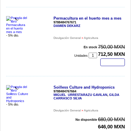
Permacultura en el huerto mes a mes
9788484767671
DAMIEN DEKARZ
- 5% dto.
Divulgación General
»
Agricultura
750,00 MXN
En stock
712,50 MXN
Unidades
Comprar
Soilless Culture and Hydroponics
9788484767664
MIGUEL URRESTARAZU GAVILAN
,
GILDA
CARRASCO SILVA
- 5% dto.
Divulgación General
»
Agricultura
680,00 MXN
No disponible
646,00 MXN