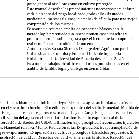
goteo, tanto al aire libre como en cultivo protegido.
Este manual describe los procedimientos necesarios para definir
cada elemento del riego localizado, todos ellos ilustrados
mediante numerosas figuras y ejemplos de cálculo para una mejor
comprensión de los mismos.
Se aporta un resumen amplio de conceptos básicos para la
metodología presentada y se proporcionan casos resueltos y
propuestos con la solución, para que el lector pueda comprobar si
realmente ha comprendido el fenómeno.
Antonio Jesús Zapata Sierra es Dr. Ingeniero Agrónomo por la
Universidad de Córdoba y Profesor Titular de Ingeniería
Hidráulica en la Universidad de Almería desde hace 25 años.
Es autor de trabajos científicos e informes profesionales en el
ámbito de la hidrología y el riego en zonas áridas.
ña síntesis histórica del inicio del riego. El sistema agua-suelo-planta-atmósfera.
en el suelo
. Introducción. El medio físico-químico del suelo. Humedad. Medida de
. El agua en los medios porosos saturados. Ley de Darcy. El agua en los medios
Infiltración del agua en el suelo
. Introducción. Estudio experimental de la
servación de Suelos del USDA. Infiltración bajo precipitación constante. Ejercicio
. Humedad relativa. Viento. Radiación solar. Evaporación. Evapotranspiración de
que evaporímetro. Evaporación en cultivos protegidos. Ejercicios propuestos.
5.
spiración de cultivo. Reacción del cultivo ante el estrés hídrico. Reacción del