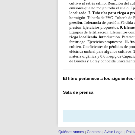
cultivo al estrés salino. Reacción del c
emisores que no mojan todo el suelo. Ej
localizado.
7. Tuberías para riego a pr
hormigón. Tubería de PVC. Tubería de Pol
presión
. Tolerancia de presión. Pérdida 
presión. Ejercicios propuestos.
9. Eleme
Equipos de fertilización. Elementos com
riego localizado
. Introducción. Paráme
fertirriego. Ejercicios propuestos.
11. An
cultivo. Coeficientes de pérdidas de pro
eléctrica umbral para algunos cultivos.
1
materia orgánica y 0,6 meq/g de Capacida
de Brooks y Corey conocida únicamente la
El libro pertenece a los siguientes
Sala de prensa
Quiénes somos
Contacto
Aviso Legal
Polit
|
|
|