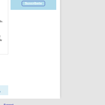
Suscríbete
do.
d
de
s