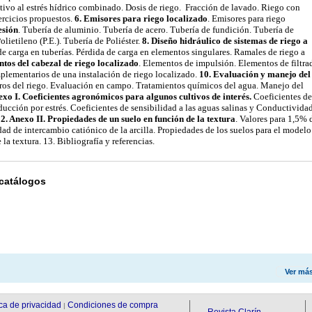
ultivo al estrés hídrico combinado. Dosis de riego. Fracción de lavado. Riego con
ercicios propuestos.
6. Emisores para riego localizado
. Emisores para riego
esión
. Tubería de aluminio. Tubería de acero. Tubería de fundición. Tubería de
ietileno (P.E.). Tubería de Poliéster.
8. Diseño hidráulico de sistemas de riego a
de carga en tuberías. Pérdida de carga en elementos singulares. Ramales de riego a
ntos del cabezal de riego localizado
. Elementos de impulsión. Elementos de filtra
plementarios de una instalación de riego localizado.
10. Evaluación y manejo del
tros del riego. Evaluación en campo. Tratamientos químicos del agua. Manejo del
exo I. Coeficientes agronómicos para algunos cultivos de interés.
Coeficientes de
ducción por estrés. Coeficientes de sensibilidad a las aguas salinas y Conductivida
2. Anexo II. Propiedades de un suelo en función de la textura
. Valores para 1,5% 
d de intercambio catiónico de la arcilla. Propiedades de los suelos para el modelo
 textura. 13. Bibliografía y referencias.
 catálogos
Ver má
ica de privacidad
Condiciones de compra
|