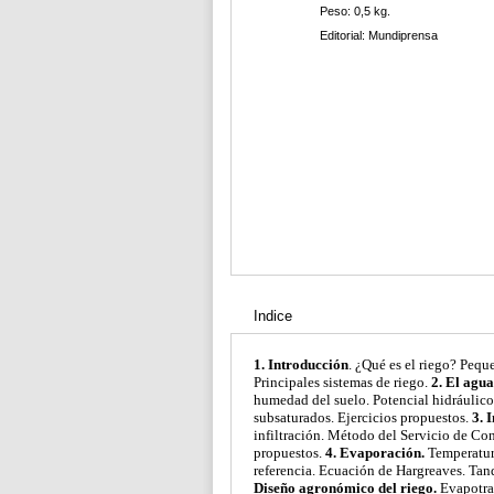
Peso: 0,5 kg.
Editorial: Mundiprensa
Indice
1. Introducción
. ¿Qué es el riego? Peque
Principales sistemas de riego.
2. El agua 
humedad del suelo. Potencial hidráulico
subsaturados. Ejercicios propuestos.
3. 
infiltración. Método del Servicio de Con
propuestos.
4. Evaporación.
Temperatura
referencia. Ecuación de Hargreaves. Tan
Diseño agronómico del riego.
Evapotran