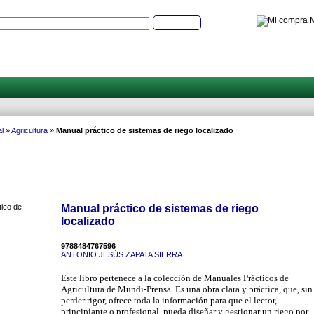
M
Buscar
l
»
Agricultura
»
Manual práctico de sistemas de riego localizado
Manual práctico de sistemas de riego
localizado
9788484767596
ANTONIO JESÚS ZAPATA SIERRA
Este libro pertenece a la colección de Manuales Prácticos de
Agricultura de Mundi-Prensa. Es una obra clara y práctica, que, sin
perder rigor, ofrece toda la información para que el lector,
principiante o profesional, pueda diseñar y gestionar un riego por