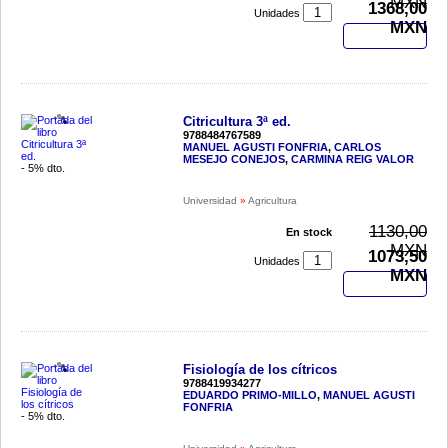
MXN
1368,00
Unidades
MXN
Comprar
Citricultura 3ª ed.
9788484767589
MANUEL AGUSTI FONFRIA
,
CARLOS
MESEJO CONEJOS
,
CARMINA REIG VALOR
- 5% dto.
Universidad
»
Agricultura
1130,00
En stock
MXN
1073,50
Unidades
MXN
Comprar
Fisiología de los cítricos
9788419934277
EDUARDO PRIMO-MILLO
,
MANUEL AGUSTI
FONFRIA
- 5% dto.