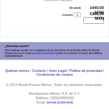
Universidad
»
Agricultura
1440,00
En stock
MXN
1368,00
Unidades
MXN
Comprar
¿Necesitas ayuda?
Para obtener ayuda con cualquiera de los procesos de la tienda online de Mundi-
Prensa envía un email a
[email protected]
o ponte en contacto a través del teléfono
525524992649.
|
|
|
|
Quiénes somos
Contacto
Aviso Legal
Politica de privacidad
Condiciones de compra
© 2013 Mundi-Prensa México. Todos los derechos reservados.
Mundiprensa México S.A. de C.V.
Teléfono: 525524992649
Email:
[email protected]