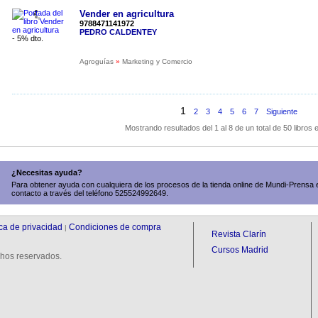
Vender en agricultura
9788471141972
PEDRO CALDENTEY
- 5% dto.
Agroguías
»
Marketing y Comercio
1
2
3
4
5
6
7
Siguiente
Mostrando resultados del 1 al 8 de un total de 50 libros
¿Necesitas ayuda?
Para obtener ayuda con cualquiera de los procesos de la tienda online de Mundi-Prensa 
contacto a través del teléfono 525524992649.
ica de privacidad
Condiciones de compra
|
Revista Clarín
Cursos Madrid
hos reservados.