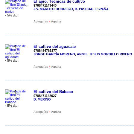
El apio. Técnicas de cultivo
9788471143440
J.V. MAROTO BORREGO
,
B. PASCUAL ESPAÑA
- 5% dto.
Agroguías
»
Agraria
El cultivo del aguacate
9788484766377
JORGE GARCÍA MORENO
,
ANGEL JESUS GORDILLO RIVERO
- 5% dto.
Agroguías
»
Agraria
El cultivo del Babaco
9788471142627
D. MERINO
- 5% dto.
Agroguías
»
Agraria