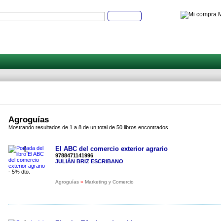
M
Buscar
Agroguías
Mostrando resultados de 1 a 8 de un total de 50 libros encontrados
El ABC del comercio exterior agrario
9788471141996
JULIÁN BRIZ ESCRIBANO
- 5% dto.
Agroguías
»
Marketing y Comercio