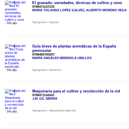
El granado: variedades, técnicas de cultivo y usos
9788471147233
MARIA YOLANDA LOPEZ GALVEZ
,
ALBERTO MORENO VEGA
Agroguías
»
Agraria
- 5% dto.
Guía breve de plantas aromáticas de la España
peninsular
9788484760207
MARÍA ANGELES MENDIOLA UBILLOS
- 5% dto.
Agroguías
»
Botánica
Maquinaria para el cultivo y recolección de la vid
9788471142641
J.M. GIL SIERRA
Agroguías
»
Maquinaria Agrícola
- 5% dto.