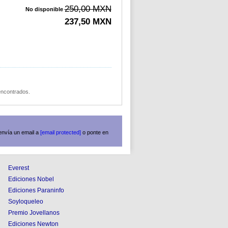
250,00 MXN
No disponible
237,50 MXN
 encontrados.
envía un email a
[email protected]
o ponte en
Everest
Ediciones Nobel
Ediciones Paraninfo
Soyloqueleo
Premio Jovellanos
Ediciones Newton