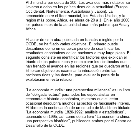
PIB mundial por cerca de 300. Los avances más notables se
llevaron a cabo en los países ricos de la actualidad (Europa
Occidental, Norteamérica, Australasia y Japón). La
separación entre el líder mundial, los Estados Unidos, y la
región más pobre, Africa, es ahora de 20 a 1. En el año 1000,
los países ricos de la actualidad eran más pobres que Asia y
Africa.
El autor de esta obra publicada en francés e inglés por la
OCDE, se ha fijado varios objetivos. El primero puede
describirse como un esfuerzo pionero de cuantificar los
resultados económicos de las naciones a muy largo plazo. El
segundo consiste en identificar los factores que explican el
triunfo de los países ricos y en explorar los obstáculos que
han frenado el avance en las regiones que se quedaron atrás.
El tercer objetivo es examinar la interacción entre las
naciones ricas y las demás, para evaluar la parte de la
explotación en esta relación.
"La economía mundial: una perspectiva milenaria" es un libro
de "obligada lectura" para todos los especialistas en
economía e historia económica, mientras que el lector
ocasional descubrirá muchos aspectos de fascinante interés.
El libro es la continuación de un estudio de Maddison titulado
"La economía mundial 1820-1992: análisis y estadísticas",
aparecido en 1995, así como de su libro "La economía china:
una perspectiva histórica", publicados ambos por el Centro de
Desarrollo de la OCDE.