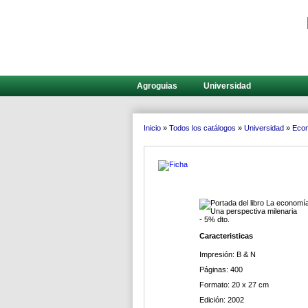
Agroguias
Universidad
Inicio
»
Todos los catálogos
»
Universidad
»
Eco
- 5% dto.
Caracteristicas
Impresión: B & N
Páginas: 400
Formato: 20 x 27 cm
Edición: 2002