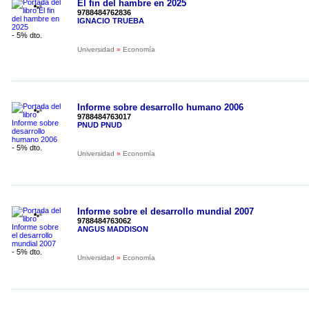
El fin del hambre en 2025
9788484762836
IGNACIO TRUEBA
- 5% dto.
Universidad
»
Economía
Informe sobre desarrollo humano 2006
9788484763017
PNUD PNUD
- 5% dto.
Universidad
»
Economía
Informe sobre el desarrollo mundial 2007
9788484763062
ANGUS MADDISON
- 5% dto.
Universidad
»
Economía