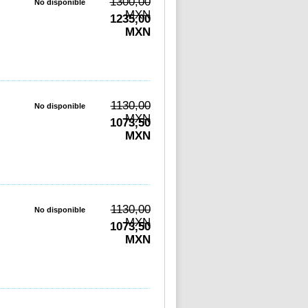
1300,00
No disponible
MXN
1235,00
MXN
1130,00
No disponible
MXN
1073,50
MXN
1130,00
No disponible
MXN
1073,50
MXN