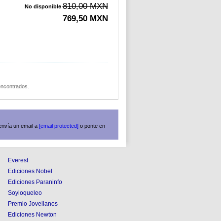
810,00 MXN
No disponible
769,50 MXN
 encontrados.
envía un email a
[email protected]
o ponte en
Everest
Ediciones Nobel
Ediciones Paraninfo
Soyloqueleo
Premio Jovellanos
Ediciones Newton