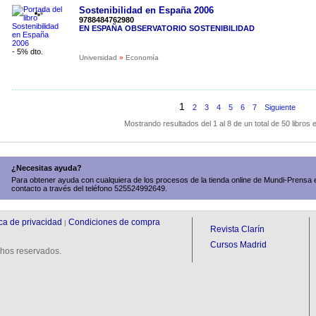
Sostenibilidad en España 2006
9788484762980
EN ESPAÑA OBSERVATORIO SOSTENIBILIDAD
- 5% dto.
Universidad
»
Economía
1
2
3
4
5
6
7
Siguiente
Mostrando resultados del 1 al 8 de un total de 50 libros
¿Necesitas ayuda?
Para obtener ayuda con cualquiera de los procesos de la tienda online de Mundi-Prensa 
contacto a través del teléfono 525524992649.
ica de privacidad
Condiciones de compra
|
Revista Clarín
Cursos Madrid
hos reservados.