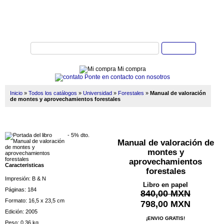
Buscar
Mi compra
Ponte en contacto con nosotros
Inicio
»
Todos los catálogos
»
Universidad
»
Forestales
»
Manual de valoración
de montes y aprovechamientos forestales
- 5% dto.
Manual de valoración de
montes y
aprovechamientos
Caracteristicas
forestales
Impresión: B & N
Libro en papel
Páginas: 184
840,00 MXN
Formato: 16,5 x 23,5 cm
798,00 MXN
Edición: 2005
¡ENVIO GRATIS!
Peso: 0,36 kg.