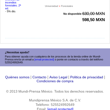
Universidad
»
Forestales
- 5% dto.
630,00 MXN
No disponible
598,50 MXN
¿Necesitas ayuda?
Para obtener ayuda con cualquiera de los procesos de la tienda online de Mundi-
Prensa envía un email a
[email protected]
o ponte en contacto a través del teléfono
525524992649.
|
|
|
|
Quiénes somos
Contacto
Aviso Legal
Politica de privacidad
Condiciones de compra
© 2013 Mundi-Prensa México. Todos los derechos reservados.
Mundiprensa México S.A. de C.V.
Teléfono: 525524992649
Email:
[email protected]