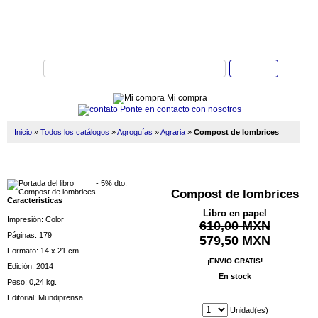
Buscar
Mi compra
Ponte en contacto con nosotros
Inicio
»
Todos los catálogos
»
Agroguías
»
Agraria
»
Compost de lombrices
- 5% dto.
Compost de lombrices
Caracteristicas
Libro en papel
Impresión: Color
610,00 MXN
Páginas: 179
579,50 MXN
Formato: 14 x 21 cm
¡ENVIO GRATIS!
Edición: 2014
En stock
Peso: 0,24 kg.
Editorial: Mundiprensa
Unidad(es)