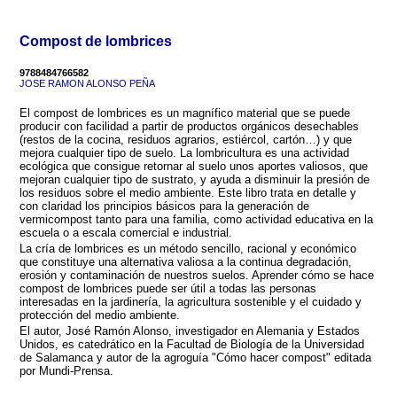
Compost de lombrices
9788484766582
JOSE RAMON ALONSO PEÑA
El compost de lombrices es un magnífico material que se puede
producir con facilidad a partir de productos orgánicos desechables
(restos de la cocina, residuos agrarios, estiércol, cartón…) y que
mejora cualquier tipo de suelo. La lombricultura es una actividad
ecológica que consigue retornar al suelo unos aportes valiosos, que
mejoran cualquier tipo de sustrato, y ayuda a disminuir la presión de
los residuos sobre el medio ambiente. Este libro trata en detalle y
con claridad los principios básicos para la generación de
vermicompost tanto para una familia, como actividad educativa en la
escuela o a escala comercial e industrial.
La cría de lombrices es un método sencillo, racional y económico
que constituye una alternativa valiosa a la continua degradación,
erosión y contaminación de nuestros suelos. Aprender cómo se hace
compost de lombrices puede ser útil a todas las personas
interesadas en la jardinería, la agricultura sostenible y el cuidado y
protección del medio ambiente.
El autor, José Ramón Alonso, investigador en Alemania y Estados
Unidos, es catedrático en la Facultad de Biología de la Universidad
de Salamanca y autor de la agroguía "Cómo hacer compost" editada
por Mundi-Prensa.