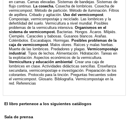
en camas. Camas elevadas. Sistemas de bandejas. Sistemas de
flujo continuo.
La cosecha.
Cosecha de lombrices. Cosecha de
vermicompost. Método
de
partición.
Método de iluminación. Filtros
de arpillera. Cribado y agitación.
Uso del vermicompost
.
Compostaje, vermicompostaje y reciclado. Las lombrices y la
defertilidad del suelo. Vermicultura a nivel mundial. Posibles
problemas de la vermicultura intensiva.
Organismos en el
sistema
de vermicompost.
Bacterias. Hongos. Ácaros. Milpiés.
Ciempiés. Caracoles y babosas. Gusanos blancos. Arañas.
Colémbolos. Escarabajos. Hormigas.
Posibles problemas de la
caja de vermicompost
. Malos olores. Raíces y malas hierbas.
Muerte de las lombrices. Predadores y plagas.
Vermicompostaje
industrial
. Tipos de lechos. Alimentación. Hidratación. Tareas en
la explotación. Aspectos económicos de la vermicultura.
Vermicultura y educación ambiental
Crear una caja de
lombrices en clase. Actividades didácticas sencillas. Enseñanza
secundaria, vermicompostaje e investigación. Preparación de los
colorantes. Protocolo para la tinción. Preguntas frecuentes sobre
el vermicompost. Glosario. Bibliografía. Vermicompostaje en la
red. Referencias
El libro pertenece a los siguientes catálogos
Sala de prensa