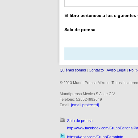
El libro pertenece a los siguientes
Sala de prensa
Quiénes somos
Contacto
Aviso Legal
Polit
|
|
|
© 2013 Mundi-Prensa México. Todos los derec
Mundiprensa México S.A. de C.V.
Teléfono: 525524992649
Email:
[email protected]
Sala de prensa
http://www.facebook.com/GrupoEditorialPa
https://twitter.com/GrupoParaninfo