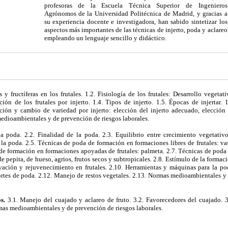
profesoras de la Escuela Técnica Superior de Ingenieros
Agrónomos de la Universidad Politécnica de Madrid, y gracias a
su experiencia docente e investigadora, han sabido sintetizar los
aspectos más importantes de las técnicas de injerto, poda y aclareo
empleando un lenguaje sencillo y didáctico.
y fructíferas en los frutales. 1.2. Fisiología de los frutales: Desarrollo vegetati
ción de los frutales por injerto. 1.4. Tipos de injerto. 1.5. Épocas de injertar. 1
ación y cambio de variedad por injerto: elección del injerto adecuado, elección
medioambientales y de prevención de riesgos laborales.
la poda. 2.2. Finalidad de la poda. 2.3. Equilibrio entre crecimiento vegetativ
 la poda. 2.5. Técnicas de poda de formación en formaciones libres de frutales: va
de formación en formaciones apoyadas de frutales: palmeta. 2.7. Técnicas de poda
de pepita, de hueso, agrios, frutos secos y subtropicales. 2.8. Estímulo de la formac
ovación y rejuvenecimiento en frutales. 2.10. Herramientas y máquinas para la po
ortes de poda. 2.12. Manejo de restos vegetales. 2.13. Normas medioambientales y
os.
3.1. Manejo del cuajado y aclareo de fruto. 3.2. Favorecedores del cuajado. 3
mas medioambientales y de prevención de riesgos laborales.