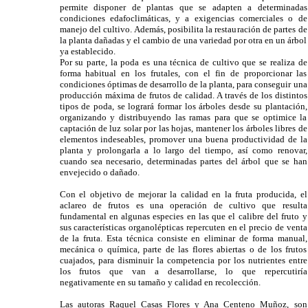
permite disponer de plantas que se adapten a determinadas
condiciones edafoclimáticas, y a exigencias comerciales o de
manejo del cultivo. Además, posibilita la restauración de partes de
la planta dañadas y el cambio de una variedad por otra en un árbol
ya establecido.
Por su parte, la poda es una técnica de cultivo que se realiza de
forma habitual en los frutales, con el fin de proporcionar las
condiciones óptimas de desarrollo de la planta, para conseguir una
producción máxima de frutos de calidad. A través de los distintos
tipos de poda, se logrará formar los árboles desde su plantación,
organizando y distribuyendo las ramas para que se optimice la
captación de luz solar por las hojas, mantener los árboles libres de
elementos indeseables, promover una buena productividad de la
planta y prolongarla a lo largo del tiempo, así como renovar,
cuando sea necesario, determinadas partes del árbol que se han
envejecido o dañado.
Con el objetivo de mejorar la calidad en la fruta producida, el
aclareo de frutos es una operación de cultivo que resulta
fundamental en algunas especies en las que el calibre del fruto y
sus características organolépticas repercuten en el precio de venta
de la fruta. Esta técnica consiste en eliminar de forma manual,
mecánica o química, parte de las flores abiertas o de los frutos
cuajados, para disminuir la competencia por los nutrientes entre
los frutos que van a desarrollarse, lo que repercutiría
negativamente en su tamaño y calidad en recolección.
Las autoras Raquel Casas Flores y Ana Centeno Muñoz, son