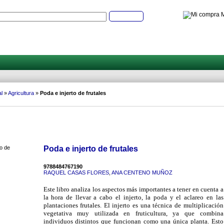
M
Buscar
l
»
Agricultura
»
Poda e injerto de frutales
Poda e injerto de frutales
9788484767190
RAQUEL CASAS FLORES
,
ANA CENTENO MUÑOZ
Este libro analiza los aspectos más importantes a tener en cuenta a
la hora de llevar a cabo el injerto, la poda y el aclareo en las
plantaciones frutales. El injerto es una técnica de multiplicación
vegetativa muy utilizada en fruticultura, ya que combina
individuos distintos que funcionan como una única planta. Esto