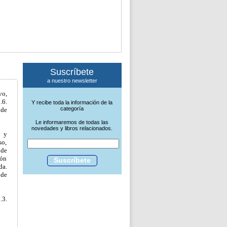
Suscríbete
a nuestro newsletter
vo,
.6.
Y recibe toda la información de la
categoría
 de
Le informaremos de todas las
novedades y libros relacionados.
o y
so,
 de
ión
Suscríbete
da.
 de
.3.