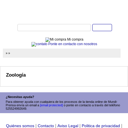
Buscar
Mi compra
Ponte en contacto con nosotros
»
»
Zoología
¿Necesitas ayuda?
Para obtener ayuda con cualquiera de los procesos de la tienda online de Mundi-
Prensa envía un email a
[email protected]
o ponte en contacto a través del teléfono
525524992649.
|
|
|
|
Quiénes somos
Contacto
Aviso Legal
Politica de privacidad