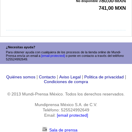
780,00 MXN
No disponible
741,00 MXN
¿Necesitas ayuda?
Para obtener ayuda con cualquiera de los procesos de la tienda online de Mundi-
Prensa envía un email a
[email protected]
o ponte en contacto a través del teléfono
525524992649.
|
|
|
|
Quiénes somos
Contacto
Aviso Legal
Politica de privacidad
Condiciones de compra
© 2013 Mundi-Prensa México. Todos los derechos reservados.
Mundiprensa México S.A. de C.V.
Teléfono: 525524992649
Email:
[email protected]
Sala de prensa