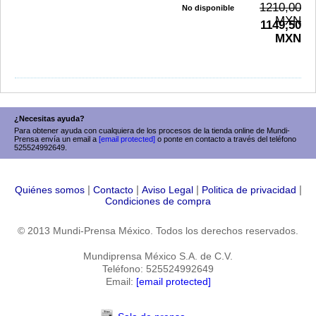
1210,00
No disponible
MXN
1149,50
MXN
¿Necesitas ayuda?
Para obtener ayuda con cualquiera de los procesos de la tienda online de Mundi-
Prensa envía un email a
[email protected]
o ponte en contacto a través del teléfono
525524992649.
|
|
|
|
Quiénes somos
Contacto
Aviso Legal
Politica de privacidad
Condiciones de compra
© 2013 Mundi-Prensa México. Todos los derechos reservados.
Mundiprensa México S.A. de C.V.
Teléfono: 525524992649
Email:
[email protected]