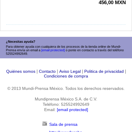
456,00 MXN
¿Necesitas ayuda?
Para obtener ayuda con cualquiera de los procesos de la tienda online de Mundi-
Prensa envía un email a
[email protected]
o ponte en contacto a través del teléfono
525524992649.
|
|
|
|
Quiénes somos
Contacto
Aviso Legal
Politica de privacidad
Condiciones de compra
© 2013 Mundi-Prensa México. Todos los derechos reservados.
Mundiprensa México S.A. de C.V.
Teléfono: 525524992649
Email:
[email protected]
Sala de prensa