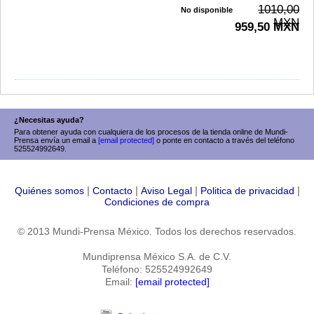
1010,00
No disponible
MXN
959,50 MXN
¿Necesitas ayuda?
Para obtener ayuda con cualquiera de los procesos de la tienda online de Mundi-
Prensa envía un email a
[email protected]
o ponte en contacto a través del teléfono
525524992649.
|
|
|
|
Quiénes somos
Contacto
Aviso Legal
Politica de privacidad
Condiciones de compra
© 2013 Mundi-Prensa México. Todos los derechos reservados.
Mundiprensa México S.A. de C.V.
Teléfono: 525524992649
Email:
[email protected]