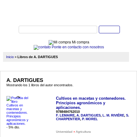
Buscar
Mi compra
Ponte en contacto con nosotros
Inicio
»
Libros de A. DARTIGUES
A. DARTIGUES
Mostrando los 1 libros del autor encontrados.
Cultivos en macetas y contenedores.
Principios agronómicos y
aplicaciones.
9788484762010
F. LEMAIRE
,
A. DARTIGUES
,
L. M. RIVIÉRE
,
S.
CHARPENTIER
,
P. MOREL
- 5% dto.
Universidad
»
Agricultura