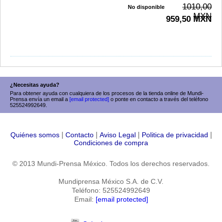
1010,00
No disponible
MXN
959,50 MXN
¿Necesitas ayuda?
Para obtener ayuda con cualquiera de los procesos de la tienda online de Mundi-
Prensa envía un email a
[email protected]
o ponte en contacto a través del teléfono
525524992649.
|
|
|
|
Quiénes somos
Contacto
Aviso Legal
Politica de privacidad
Condiciones de compra
© 2013 Mundi-Prensa México. Todos los derechos reservados.
Mundiprensa México S.A. de C.V.
Teléfono: 525524992649
Email:
[email protected]