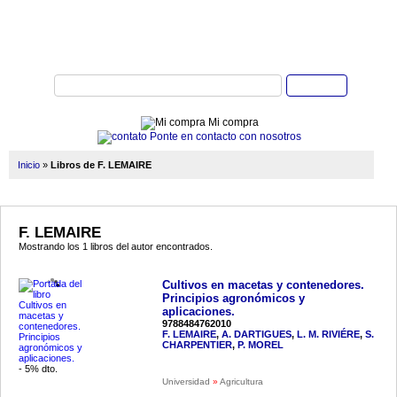
Buscar
Mi compra
Ponte en contacto con nosotros
Inicio
»
Libros de F. LEMAIRE
F. LEMAIRE
Mostrando los 1 libros del autor encontrados.
Cultivos en macetas y contenedores.
Principios agronómicos y
aplicaciones.
9788484762010
F. LEMAIRE
,
A. DARTIGUES
,
L. M. RIVIÉRE
,
S.
CHARPENTIER
,
P. MOREL
- 5% dto.
Universidad
»
Agricultura