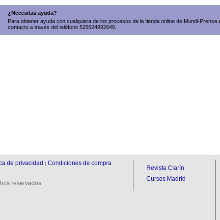
¿Necesitas ayuda?
Para obtener ayuda con cualquiera de los procesos de la tienda online de Mundi-Prensa 
contacto a través del teléfono 525524992649.
ica de privacidad
Condiciones de compra
|
Revista Clarín
Cursos Madrid
hos reservados.