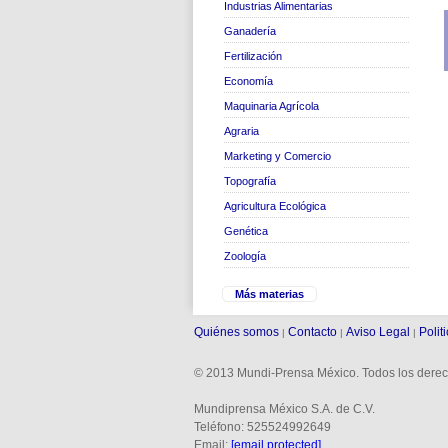
Industrias Alimentarias
Ganadería
Fertilización
Economía
Maquinaria Agrícola
Agraria
Marketing y Comercio
Topografía
Agricultura Ecológica
Genética
Zoología
Más materias
Quiénes somos
Contacto
Aviso Legal
Polit
|
|
|
© 2013 Mundi-Prensa México. Todos los derec
Mundiprensa México S.A. de C.V.
Teléfono: 525524992649
Email:
[email protected]