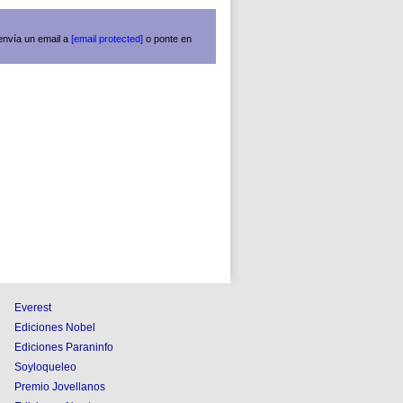
envía un email a
[email protected]
o ponte en
Everest
Ediciones Nobel
Ediciones Paraninfo
Soyloqueleo
Premio Jovellanos