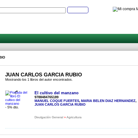
M
Buscar
BIO
JUAN CARLOS GARCIA RUBIO
Mostrando los 1 libros del autor encontrados.
El cultivo del manzano
9788484765189
MANUEL COQUE FUERTES
,
MARIA BELEN DIAZ HERNANDEZ
,
JUAN CARLOS GARCIA RUBIO
- 5% dto.
Divulgación General
»
Agricultura