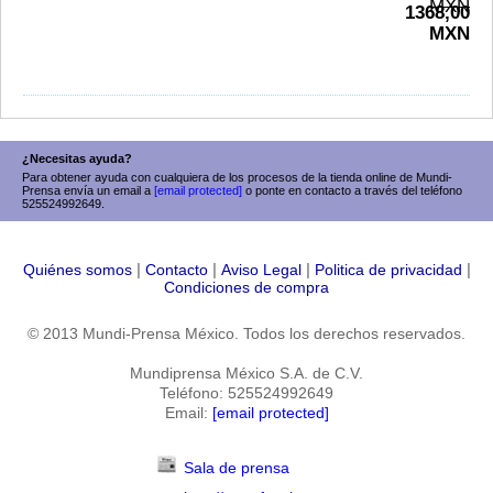
MXN
1368,00
MXN
¿Necesitas ayuda?
Para obtener ayuda con cualquiera de los procesos de la tienda online de Mundi-
Prensa envía un email a
[email protected]
o ponte en contacto a través del teléfono
525524992649.
|
|
|
|
Quiénes somos
Contacto
Aviso Legal
Politica de privacidad
Condiciones de compra
© 2013 Mundi-Prensa México. Todos los derechos reservados.
Mundiprensa México S.A. de C.V.
Teléfono: 525524992649
Email:
[email protected]
Sala de prensa