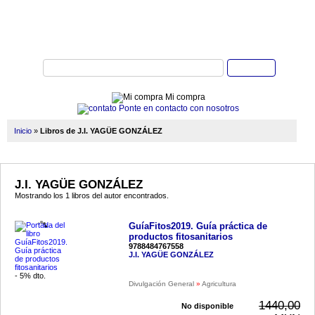
Buscar
Mi compra
Ponte en contacto con nosotros
Inicio
»
Libros de J.I. YAGÜE GONZÁLEZ
J.I. YAGÜE GONZÁLEZ
Mostrando los 1 libros del autor encontrados.
GuíaFitos2019. Guía práctica de
productos fitosanitarios
9788484767558
J.I. YAGÜE GONZÁLEZ
- 5% dto.
Divulgación General
»
Agricultura
1440,00
No disponible